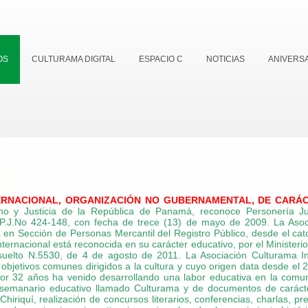
OS
CULTURAMA DIGITAL
ESPACIO C
NOTICIAS
ANIVERSA
RNACIONAL, ORGANIZACIÓN NO GUBERNAMENTAL, DE CARÁCT
no y Justicia de la República de Panamá, reconoce Personería Ju
 P.J.No 424-148, con fecha de trece (13) de mayo de 2009.
La Asoc
en Sección de Personas Mercantil del Registro Público, desde el cat
ternacional está reconocida en su carácter educativo, por el Ministerio
suelto N.5530, de 4 de agosto de 2011.
La Asociación Culturama I
objetivos comunes dirigidos a la cultura y cuyo origen data desde el 
or 32 años ha venido desarrollando una labor educativa en la comun
 semanario educativo llamado Culturama y de documentos de carácter h
e Chiriquí, realización de concursos literarios, conferencias, charlas, p