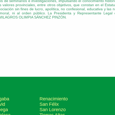
ios de seminarios e investigaciones, impulsando el conocimiento hist
s valores provinciales, entre otros objetivos, que constan en el Estatu
ciación sin fines de lucro, apolítica, no confesional, educativa y las
oral, ni al orden público.
La Presidenta y Representante Leg
a MILAGROS OLIMPIA SÁNCHEZ PINZÓN.
gaba
Renacimiento
vid
San Félix
lega
San Lorenzo