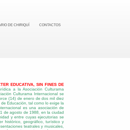
RIO DE CHIRIQUÍ
CONTACTOS
ER EDUCATIVA, SIN FINES DE
rídica a la Asociación Culturama
iación Culturama Internacional se
orce (14) de enero de dos mil diez
 de Educación, tal como lo exige la
nternacional es una asociación de
21 de agosto de 1988, en la ciudad
idad y entre cuyas ejecutorias se
istórico, geográfico, turístico y
resentaciones teatrales y musicales,