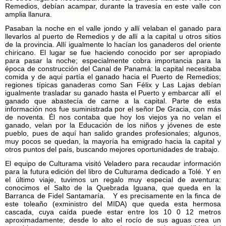
Remedios, debían acampar, durante la travesía en este valle con
amplia llanura.
Pasaban la noche en el valle jondo y allí velaban el ganado para
llevarlos al puerto de Remedios y de allí a la capital u otros sitios
de la provincia. Allí igualmente lo hacían los ganaderos del oriente
chiricano. El lugar se fue haciendo conocido por ser apropiado
para pasar la noche; especialmente cobra importancia para la
época de construcción del Canal de Panamá: la capital necesitaba
comida y de aqui partía el ganado hacia el Puerto de Remedios;
regiones típicas ganaderas como San Félix y Las Lajas debían
igualmente trasladar su ganado hasta el Puerto y embarcar allí el
ganado que abastecía de carne a la capital. Parte de esta
información nos fue suministrada por el señor De Gracia, con más
de noventa. Él nos contaba que hoy los viejos ya no velan el
ganado, velan por la Educación de los niños y jóvenes de este
pueblo, pues de aquí han salido grandes profesionales; algunos,
muy pocos se quedan, la mayoría ha emigrado hacia la capital y
otros puntos del país, buscando mejores oportunidades de trabajo.
El equipo de Culturama visitó Veladero para recaudar información
para la futura edición del libro de Culturama dedicado a Tolé. Y en
el último viaje, tuvimos un regalo muy especial de aventura:
conocimos el Salto de la Quebrada Iguana, que queda en la
Barranca de Fidel Santamaría. Y es precisamente en la finca de
este toleaño (exministro del MIDA) que queda esta hermosa
cascada, cuya caída puede estar entre los 10 0 12 metros
aproximadamente; desde lo alto el rocío de sus aguas crea un