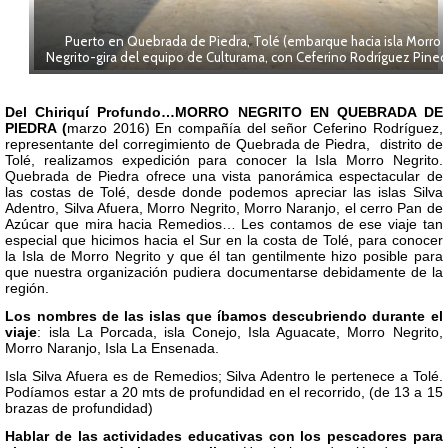
Puerto en Quebrada de Piedra, Tolé (embarque hacia isla Morro
Negrito-gira del equipo de Culturama, con Ceferino Rodríguez Pined
Del Chiriquí Profundo…MORRO NEGRITO EN QUEBRADA DE
PIEDRA (
marzo 2016) En compañía del señor Ceferino Rodríguez,
representante del corregimiento de Quebrada de Piedra, distrito de
Tolé, realizamos expedición para conocer la Isla Morro Negrito.
Quebrada de Piedra ofrece una vista panorámica espectacular de
las costas de Tolé, desde donde podemos apreciar las islas Silva
Adentro, Silva Afuera, Morro Negrito, Morro Naranjo, el cerro Pan de
Azúcar que mira hacia Remedios… Les contamos de ese viaje tan
especial que hicimos hacia el Sur en la costa de Tolé, para conocer
la Isla de Morro Negrito y que él tan gentilmente hizo posible para
que nuestra organización pudiera documentarse debidamente de la
región.
Los nombres de las islas que íbamos descubriendo durante el
viaje
: isla La Porcada, isla Conejo, Isla Aguacate, Morro Negrito,
Morro Naranjo, Isla La Ensenada.
Isla Silva Afuera es de Remedios; Silva Adentro le pertenece a Tolé.
Podíamos estar a 20 mts de profundidad en el recorrido, (de 13 a 15
brazas de profundidad)
Hablar de las actividades educativas con los pescadores para