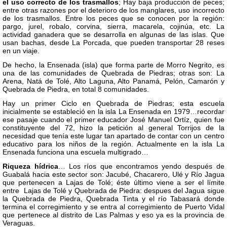
el uso correcto de los trasmallos
; Hay baja producción de peces;
entre otras razones por el deterioro de los manglares, uso incorrecto
de los trasmallos. Entre los peces que se conocen por la región:
pargo, jurel, robalo, corvina, sierra, macarela, cojinúa, etc. La
actividad ganadera que se desarrolla en algunas de las islas. Que
usan bachas, desde La Porcada, que pueden transportar 28 reses
en un viaje.
De hecho, la Ensenada (isla) que forma parte de Morro Negrito, es
una de las comunidades de Quebrada de Piedras; otras son: La
Arena, Natá de Tolé, Alto Laguna, Alto Panamá, Pelón, Camarón y
Quebrada de Piedra, en total 8 comunidades.
Hay un primer Ciclo en Quebrada de Piedras; esta escuela
inicialmente se estableció en la isla La Ensenada en 1979…recordar
ese pasaje cuando el primer educador José Manuel Ortíz, quien fue
constituyente del 72, hizo la petición al general Torrijos de la
necesidad que tenía este lugar tan apartado de contar con un centro
educativo para los niños de la región. Actualmente en la isla La
Ensenada funciona una escuela multigrado…
Riqueza hídrica
… Los ríos que encontramos yendo después de
Guabalá hacia este sector son: Jacubé, Chacarero, Ulé y Río Jagua
que pertenecen a Lajas de Tolé; éste último viene a ser el límite
entre Lajas de Tolé y Quebrada de Piedra: despues del Jagua sigue
la Quebrada de Piedra, Quebrada Tinta y el río Tabasará donde
termina el corregimiento y se entra al corregimiento de Puerto Vidal
que pertenece al distrito de Las Palmas y eso ya es la provincia de
Veraguas.