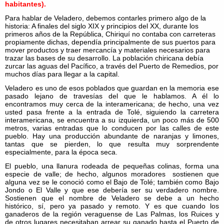
habitantes).
Para hablar de Veladero, debemos contarles primero algo de la
historia: A finales del siglo XIX y principios del XX, durante los
primeros años de la República, Chiriquí no contaba con carreteras
propiamente dichas, dependía principalmente de sus puertos para
mover productos y traer mercancía y materiales necesarios para
trazar las bases de su desarrollo. La población chiricana debía
zurcar las aguas del Pacífico, a través del Puerto de Remedios, por
muchos días para llegar a la capital.
Veladero es uno de esos poblados que guardan en la memoria ese
pasado lejano de travesías del que le hablamos. A él lo
encontramos muy cerca de la interamericana; de hecho, una vez
usted pasa frente a la entrada de Tolé, siguiendo la carretera
interamericana, se encuentra a su izquierda, un poco más de 500
metros, varias entradas que lo conducen por las calles de este
pueblo. Hay una producción abundante de naranjas y limones,
tantas que se pierden, lo que resulta muy sorprendente
especialmente, para la época seca.
El pueblo, una llanura rodeada de pequeñas colinas, forma una
especie de valle; de hecho, algunos moradores sostienen que
alguna vez se le conoció como el Bajo de Tolé; también como Bajo
Jondo o El Valle y que ese debería ser su verdadero nombre.
Sostienen que el nombre de Veladero se debe a un hecho
histórico, sí, pero ya pasado y remoto. Y es que cuando los
ganaderos de la región veraguense de Las Palmas, los Ruices y
de otros lugares necesitaban arrear su ganado hasta el Puerto de